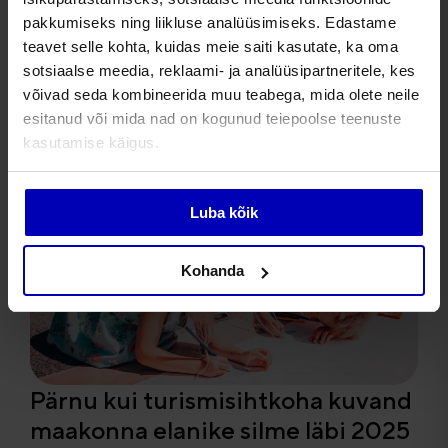
Rasketehnika romantika jõudis
pakkumiseks ning liikluse analüüsimiseks. Edastame
Green Destinations Top 100
teavet selle kohta, kuidas meie saiti kasutate, ka oma
edulugude hulka
sotsiaalse meedia, reklaami- ja analüüsipartneritele, kes
võivad seda kombineerida muu teabega, mida olete neile
esitanud või mida nad on kogunud teiepoolse teenuste
kasutamise käigus.
Luba kõik
Kohanda
Pärnu kui turismisihtkoha kuvand
maakonna elanike silme läbi 2025