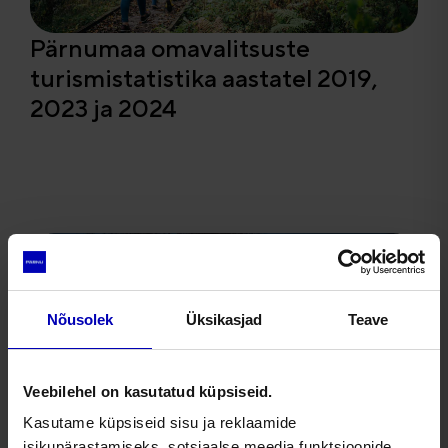
Pärnumaa omavalitsuste
turismistatistika aastatel 2019,
2023 ja 2024
Nõusolek
Üksikasjad
Teave
Veebilehel on kasutatud küpsiseid.
Kasutame küpsiseid sisu ja reklaamide
isikupärastamiseks, sotsiaalse meedia funktsioonide