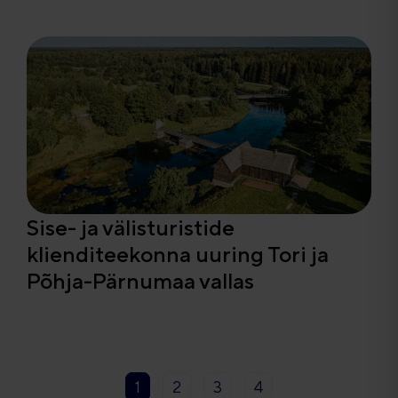
Sise- ja välisturistide
klienditeekonna uuring Tori ja
Põhja-Pärnumaa vallas
1
2
3
4