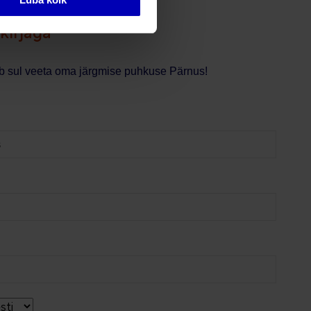
kirjaga
tab sul veeta oma järgmise puhkuse Pärnus!