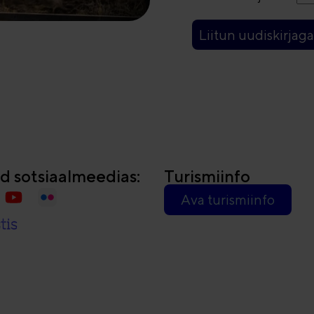
Liitun uudiskirjaga
id sotsiaalmeedias:
Turismiinfo
Ava turismiinfo