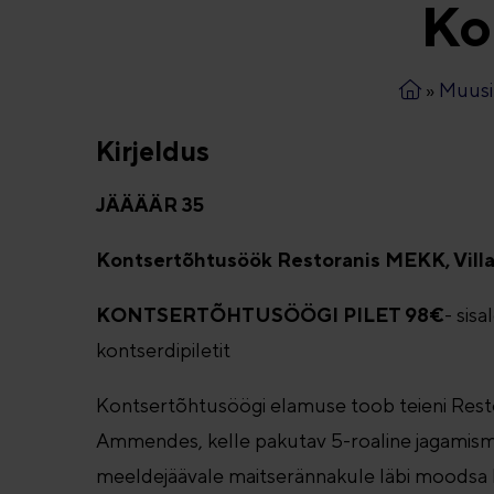
Ko
»
Muusi
Kirjeldus
JÄÄÄÄR 35
Kontsertõhtusöök Restoranis MEKK, Vil
KONTSERTÕHTUSÖÖGI PILET 98€
- sis
kontserdipiletit
Kontsertõhtusöögi elamuse toob teieni Rest
Ammendes, kelle pakutav 5-roaline jagamism
meeldejäävale maitserännakule läbi moodsa E