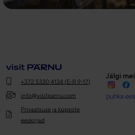
Jälgi me
+372 5330 4134 (E-R 9-17)
info@visitparnu.com
Privaatsuse ja küpsiste
eeskirjad