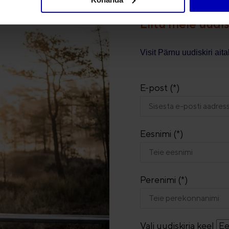
Liitu meie uudis
Visit Pärnu uudiskiri ai
E-post (*)
Eesnimi (*)
Perenimi (*)
Vali uudiskirja keel