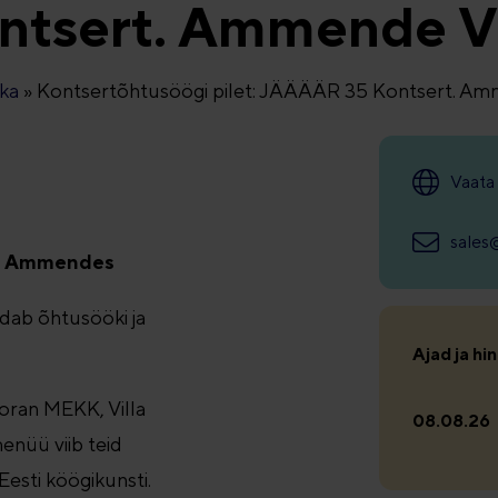
ntsert. Ammende Vi
ka
»
Kontsertõhtusöögi pilet: JÄÄÄÄR 35 Kontsert. Amm
Vaata
sale
la Ammendes
aldab õhtusööki ja
Ajad ja hi
oran MEKK, Villa
08.08.26
enüü viib teid
esti köögikunsti.