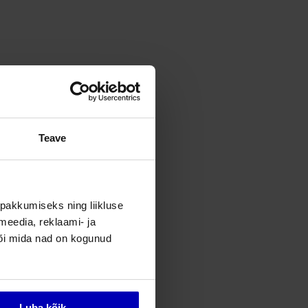
Teave
pakkumiseks ning liikluse
meedia, reklaami- ja
või mida nad on kogunud
Luba kõik