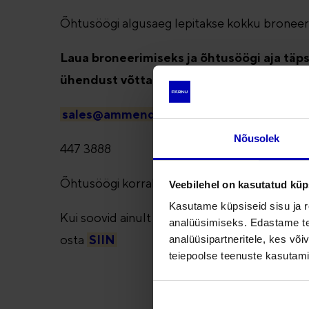
Õhtusöögi algusaeg lepitakse kokku broneeri
Laua broneerimiseks ja õhtusöögi aja tä
ühendust võtta Villa Ammendega:
sales@ammende.ee
Nõusolek
447 3888
Õhtusöögi korraldaja: Ammende Hotell OÜ
Veebilehel on kasutatud küp
Kasutame küpsiseid sisu ja r
Kui soovid ainult kontserdipiletit (ilma õhtusöö
analüüsimiseks. Edastame tea
osta
SIIN
analüüsipartneritele, kes võ
teiepoolse teenuste kasutami