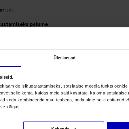
misel.
psustamiseks palume
Üksikasjad
siseid.
eklaamide isikupärastamiseks, sotsiaalse meedia funktsioonide 
gita), siis selle saad
vet selle kohta, kuidas meie saiti kasutate, ka oma sotsiaalse 
ivad seda kombineerida muu teabega, mida olete neile esitanud 
se käigus.
Kohanda