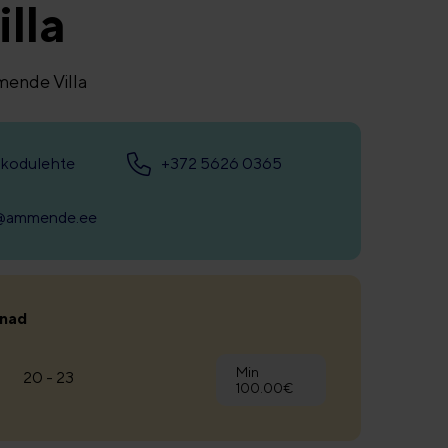
lla
ende Villa
 kodulehte
+372 5626 0365
s@ammende.ee
nnad
Min
20 - 23
100.00€