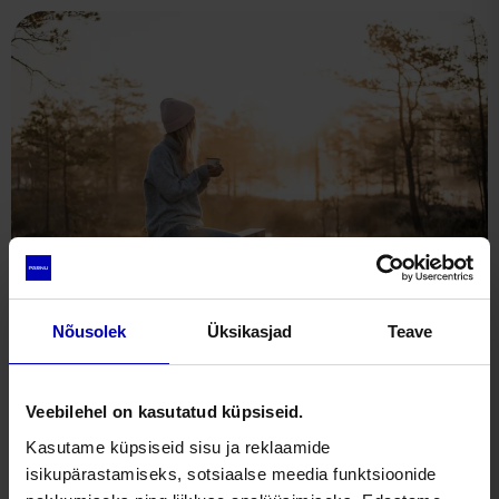
+372 56657279
katlinjanson@gmail.com
Keeled: eesti, norra
Hobid: reisimine, keeled
Nõusolek
Üksikasjad
Teave
Liitu meie uudiskirjaga
Veebilehel on kasutatud küpsiseid.
Visit Pärnu uudiskiri aitab sul veeta oma järgmise puhkuse
Kasutame küpsiseid sisu ja reklaamide
Pärnus!
isikupärastamiseks, sotsiaalse meedia funktsioonide