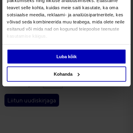
pakkumiseks ning liikluse analüüsimiseks. Edastame
teavet selle kohta, kuidas meie saiti kasutate, ka oma
E-post (*)
sotsiaalse meedia, reklaami- ja analüüsipartneritele, kes
võivad seda kombineerida muu teabega, mida olete neile
esitanud või mida nad on kogunud teiepoolse teenuste
Eesnimi (*)
kasutamise käigus.
Luba kõik
Perenimi (*)
Kohanda
Vali uudiskirja keel
Liitun uudiskirjaga