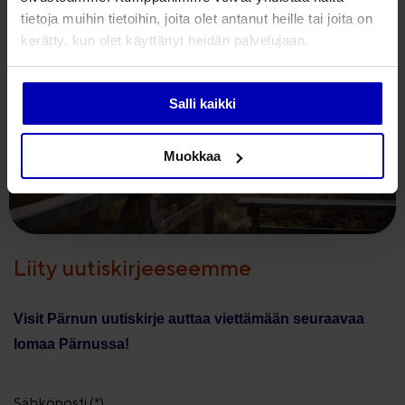
tietoja muihin tietoihin, joita olet antanut heille tai joita on
kerätty, kun olet käyttänyt heidän palvelujaan.
Salli kaikki
Muokkaa
Liity uutiskirjeeseemme
Visit Pärnun uutiskirje auttaa viettämään seuraavaa
lomaa Pärnussa!
Sähköposti (*)