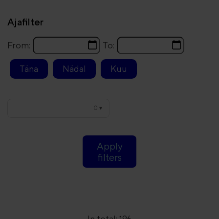
Ajafilter
From:
To:
Täna
Nädal
Kuu
0
▾
Apply
filters
In total:
196