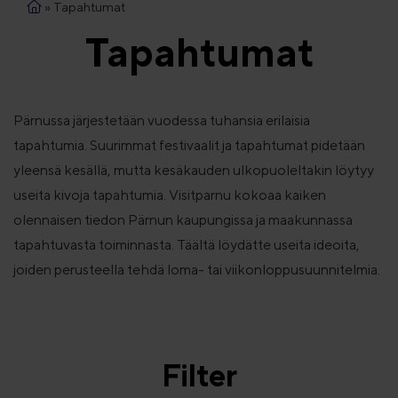
»
Tapahtumat
Tapahtumat
Pärnussa järjestetään vuodessa tuhansia erilaisia
tapahtumia. Suurimmat festivaalit ja tapahtumat pidetään
yleensä kesällä, mutta kesäkauden ulkopuoleltakin löytyy
useita kivoja tapahtumia. Visitparnu kokoaa kaiken
olennaisen tiedon Pärnun kaupungissa ja maakunnassa
tapahtuvasta toiminnasta. Täältä löydätte useita ideoita,
joiden perusteella tehdä loma- tai viikonloppusuunnitelmia.
Filter