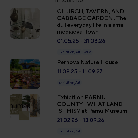
CHURCH, TAVERN, AND
CABBAGE GARDEN . The
dull everyday life in a small
mediaeval town
01.05.25
-
31.08.26
Exhibition/Art
Varia
Pernova Nature House
11.09.25
-
11.09.27
Exhibition/Art
Exhibition PÄRNU
COUNTY - WHAT LAND
IS THIS? at Pärnu Museum
21.02.26
-
13.09.26
Exhibition/Art