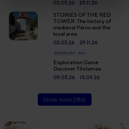
02.05.26
-
29.11.26
STORIES OF THE RED
TOWER. The history of
medieval Pärnu and the
local area
02.05.26
-
29.11.26
Exhibition/Art
Varia
Exploration Game
Discover Tõstamaa
09.05.26
-
15.09.26
Show more (
184
)