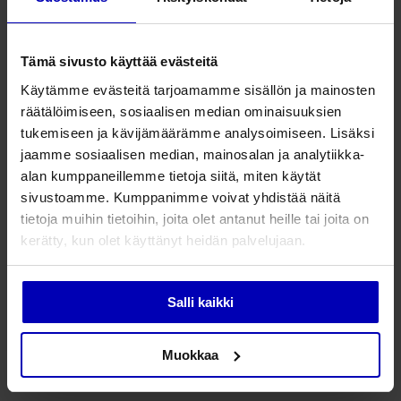
story of Pärnu begins here
02.05.26
-
09.01.27
Tämä sivusto käyttää evästeitä
Exhibition/Art
Varia
PÄRNU MUSEUM. The
Käytämme evästeitä tarjoamamme sisällön ja mainosten
story of Pärnu begins here
räätälöimiseen, sosiaalisen median ominaisuuksien
tukemiseen ja kävijämäärämme analysoimiseen. Lisäksi
02.05.26
-
09.01.27
jaamme sosiaalisen median, mainosalan ja analytiikka-
THE ESTONIAN
alan kumppaneillemme tietoja siitä, miten käytät
NATIONAL AWAKENING.
sivustoamme. Kumppanimme voivat yhdistää näitä
Lydia Koidula and J. V.
tietoja muihin tietoihin, joita olet antanut heille tai joita on
Jannsen
kerätty, kun olet käyttänyt heidän palvelujaan.
02.05.26
-
29.11.26
Exhibition/Art
Literature
Varia
Salli kaikki
THE ESTONIAN
NATIONAL AWAKENING.
Muokkaa
Lydia Koidula and J. V.
Jannsen