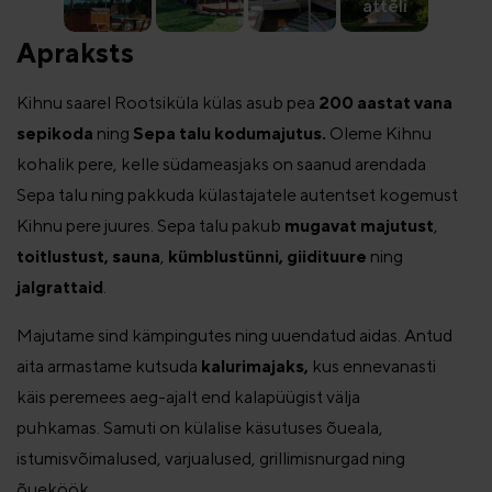
attēli
Apraksts
Kihnu saarel Rootsiküla külas asub pea
200 aastat vana
sepikoda
ning
Sepa talu kodumajutus.
Oleme Kihnu
kohalik pere, kelle südameasjaks on saanud arendada
Sepa talu ning pakkuda külastajatele autentset kogemust
Kihnu pere juures. Sepa talu pakub
mugavat majutust
,
toitlustust,
sauna
,
kümblustünni, giidituure
ning
jalgrattaid
.
Majutame sind kämpingutes ning uuendatud aidas. Antud
aita armastame kutsuda
kalurimajaks,
kus ennevanasti
käis peremees aeg-ajalt end kalapüügist välja
puhkamas. Samuti on külalise käsutuses õueala,
istumisvõimalused, varjualused, grillimisnurgad ning
õueköök.