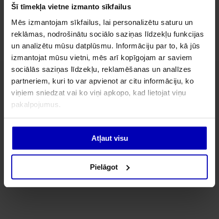
Šī tīmekļa vietne izmanto sīkfailus
Mēs izmantojam sīkfailus, lai personalizētu saturu un
Rootsiküla, Kihnu vald 88004
reklāmas, nodrošinātu sociālo saziņas līdzekļu funkcijas
un analizētu mūsu datplūsmu. Informāciju par to, kā jūs
izmantojat mūsu vietni, mēs arī kopīgojam ar saviem
sociālās saziņas līdzekļu, reklamēšanas un analīzes
partneriem, kuri to var apvienot ar citu informāciju, ko
viņiem sniedzat vai ko viņi apkopo, kad lietojat viņu
pakalpojumus.
Atļaut visu
Pielāgot