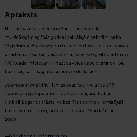
Apraksts
Hanilas baznīca ir viena no Sāre-Lēnemā stilā
izturētākajām agrīnās gotikas sakrālajām celtnēm, celta
13.gadsimtā. Baznīcas rietumu mūrī noteikti aplūko kāpnes
uz arkām un kanceli baroka stilā, kā arī kokgrebto altāri no
1707.gada. Interesanti ir dažāda veida kapu pieminekļi pie
baznīcas, kas ir saglabājušies no viduslaikiem.
Interesanti zināt:
Pie Hanilas baznīcas tika atrasts 18
trapecveidīgs kapakmens, uz kura ir pagānu ticības
simboli. Leģenda stāsta, ka baznīcas celtnieki iemūrējuši
baznīcas mūros zosi, no kā cēlies vārds "Hanila" (hani -
zoss)
Additional information