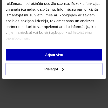
reklāmas, nodrošinātu sociālo saziņas līdzekļu funkcijas
un analizētu mūsu datplūsmu. Informāciju par to, kā jūs
izmantojat mūsu vietni, mēs arī kopīgojam ar saviem
sociālās saziņas līdzekļu, reklamēšanas un analīzes
partneriem, kuri to var apvienot ar citu informāciju, ko
viņiem sniedzat vai ko viņi apkopo, kad lietojat viņu
pakalpojumus.
Atļaut visu
Pielāgot