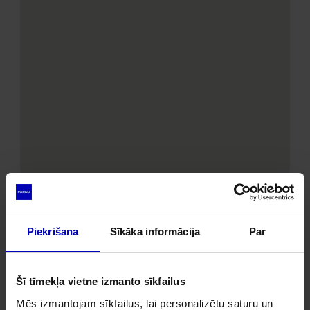
Piekrišana
Sīkāka informācija
Par
Hanila küla, Lääneranna vald 90105
Šī tīmekļa vietne izmanto sīkfailus
Mēs izmantojam sīkfailus, lai personalizētu saturu un