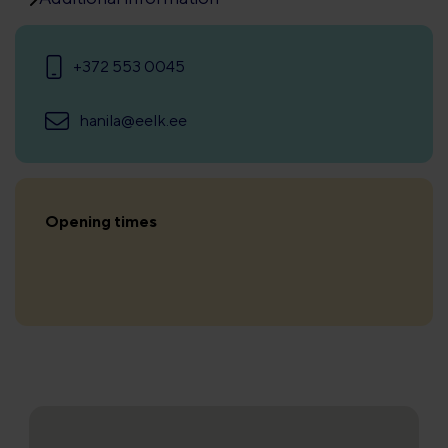
+372 553 0045
hanila@eelk.ee
Opening times