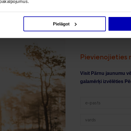
u pakalpojumus.
Pielāgot
Pievienojieties
Visit Pärnu jaunumu v
galamērķi izvēlēties P