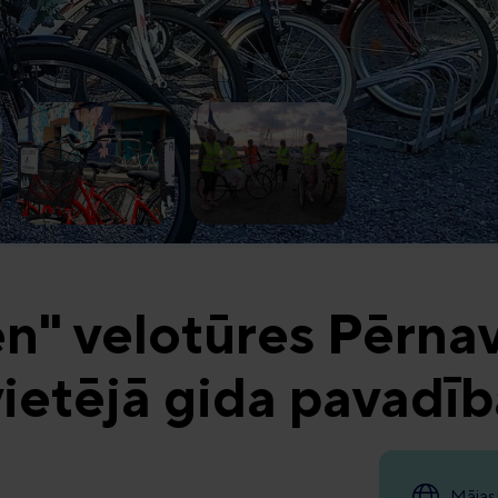
en" velotūres Pērnav
vietējā gida pavadīb
Mājas