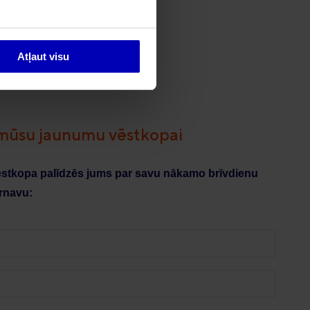
Atļaut visu
 mūsu jaunumu vēstkopai
ēstkopa palīdzēs jums par savu nākamo brīvdienu
ērnavu: