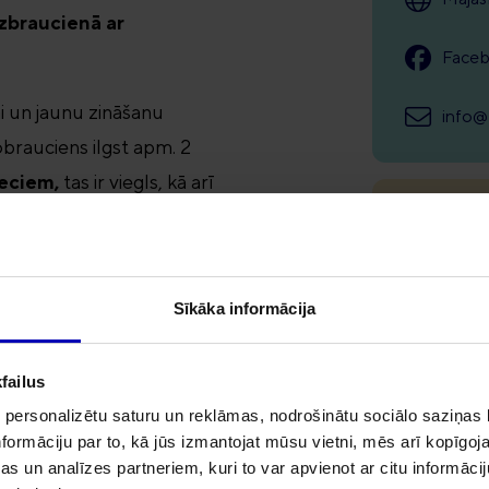
zbraucienā ar
Face
ai un jaunu zināšanu
info@
obrauciens ilgst apm. 2
eciem,
tas ir viegls, kā arī
Opening 
dās
.
Tikai pēc i
Sīkāka informācija
pasūtījuma
pēds, ķivere, saslēgšanas
riekšēja pieteikšanās!
failus
u un apriņķi, varat
 personalizētu saturu un reklāmas, nodrošinātu sociālo saziņas l
formāciju par to, kā jūs izmantojat mūsu vietni, mēs arī kopīgo
m ieteikumus par
s un analīzes partneriem, kuri to var apvienot ar citu informācij