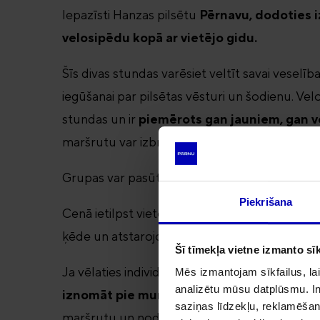
Iepazīsti Hanzas pilsētu
Pērnavu, dodoties i
velosipēdu kopā ar vietējo gidu.
Šīs divas stundas varēsiet veltīt savai veselīb
iegūšanai par pilsētas vēsturi un šodienu. Vel
stundas un ir
piemērots gan jauniem, gan v
maršrutu var izbraukt arī bērni.
Grupas var pasūtīt ekskursijas
dažādās valo
Piekrišana
Cenā ietilpst vietējā gida pakalpojumi, velosi
ķēde un atstarojoša veste.
Nepieciešama iep
Šī tīmekļa vietne izmanto sīk
Ja vēlaties individuālu iepazīt Pērnavas pilsēt
Mēs izmantojam sīkfailus, lai
analizētu mūsu datplūsmu. In
iznomāt pie mums velosipēdu.
Mēs sniegsi
saziņas līdzekļu, reklamēšana
maršrutu un nodrošināsim jūs ar karti!