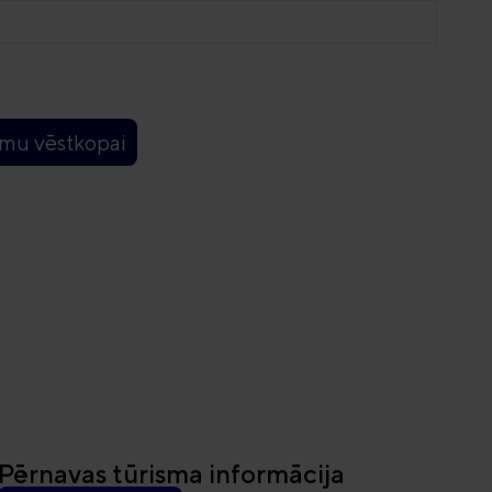
umu vēstkopai
Pērnavas tūrisma informācija