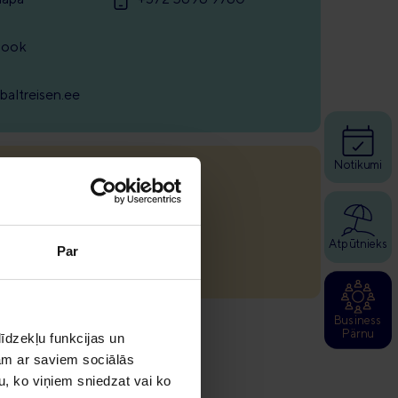
book
baltreisen.ee
Notikumi
times
Atpūtnieks
epriekšēja
Par
Business
Pärnu
īdzekļu funkcijas un
jam ar saviem sociālās
u, ko viņiem sniedzat vai ko