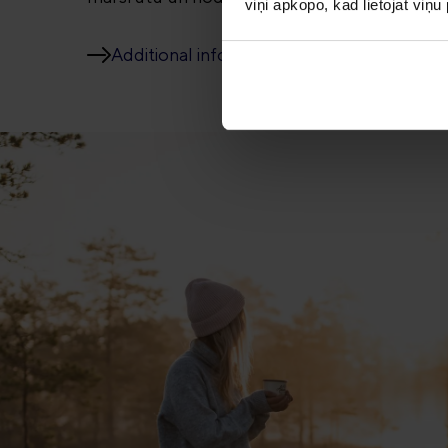
viņi apkopo, kad lietojat viņ
Additional information