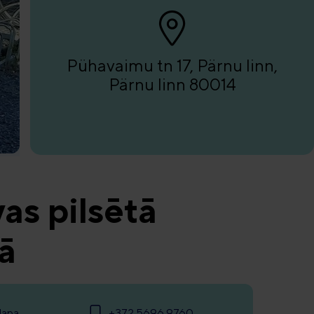
Pühavaimu tn 17, Pärnu linn,
Pärnu linn 80014
as pilsētā
ā
lapa
+372 5696 9760