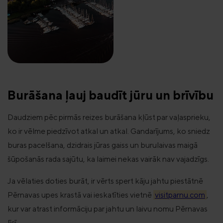
Burāšana ļauj baudīt jūru un brīvību
Daudziem pēc pirmās reizes burāšana kļūst par vaļasprieku,
ko ir vēlme piedzīvot atkal un atkal. Gandarījums, ko sniedz
buras pacelšana, dzidrais jūras gaiss un burulaivas maigā
šūpošanās rada sajūtu, ka laimei nekas vairāk nav vajadzīgs.
Ja vēlaties doties burāt, ir vērts spert kāju jahtu piestātnē
Pērnavas upes krastā vai ieskatīties vietnē
visitparnu.com
,
kur var atrast informāciju par jahtu un laivu nomu Pērnavas
līcī.