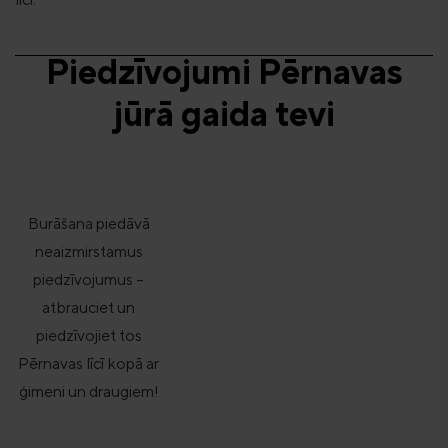
Piedzīvojumi Pērnavas
jūrā gaida tevi
Burāšana piedāvā
neaizmirstamus
piedzīvojumus –
atbrauciet un
ATPŪTIETIES
GARŠA
IZBA
piedzīvojiet tos
Pērnavas līcī kopā ar
ģimeni un draugiem!