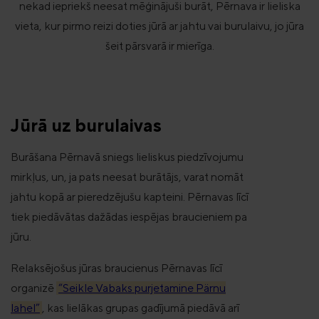
nekad iepriekš neesat mēģinājuši burāt, Pērnava ir lieliska
vieta, kur pirmo reizi doties jūrā ar jahtu vai burulaivu, jo jūra
šeit pārsvarā ir mierīga.
Jūrā uz burulaivas
Burāšana Pērnavā sniegs lieliskus piedzīvojumu
mirkļus, un, ja pats neesat burātājs, varat nomāt
jahtu kopā ar pieredzējušu kapteini. Pērnavas līcī
tiek piedāvātas dažādas iespējas braucieniem pa
jūru.
Relaksējošus jūras braucienus Pērnavas līcī
organizē
“Seikle Vabaks purjetamine Pärnu
lahel”
, kas lielākas grupas gadījumā piedāvā arī