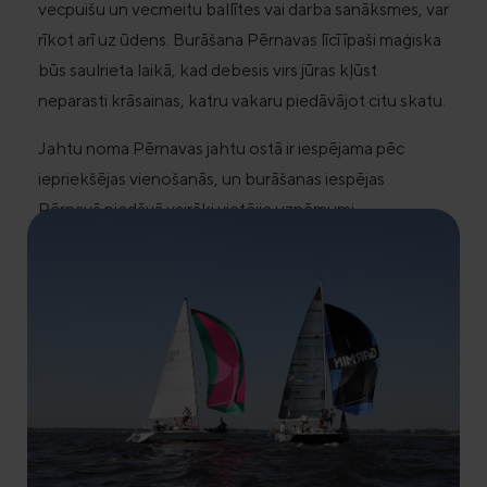
vecpuišu un vecmeitu ballītes vai darba sanāksmes, var
rīkot arī uz ūdens. Burāšana Pērnavas līcī īpaši maģiska
būs saulrieta laikā, kad debesis virs jūras kļūst
neparasti krāsainas, katru vakaru piedāvājot citu skatu.
Jahtu noma Pērnavas jahtu ostā ir iespējama pēc
iepriekšējas vienošanās, un burāšanas iespējas
Pērnavā piedāvā vairāki vietējie uzņēmumi.