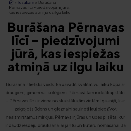
»
Iesakām
»
Burāšana
Pērnavas līcī – piedzīvojumi jūrā,
kas iespiežas atmiņā uz ilgu laiku
Burāšana Pērnavas
līcī – piedzīvojumi
jūrā, kas iespiežas
atmiņā uz ilgu laiku
Burāšana ir lielisks veids, kā pavadīt kvalitatīvu laiku kopā ar
draugiem, ģimeni vai kolēģiem. Pērnavā tam ir ideāli apstākļi
– Pērnavas līcis ir viena no skaistākajām vietām Igaunijā, kur
zaigojošs ūdens un gleznaini saulrieti ļauj piedzīvot
neaizmirstamus mirkļus. Pērnava ir jūras un upes pilsēta, kur
ir daudz iespēju braukšanai ar jahtu un kuteru nomāšanai. Ja