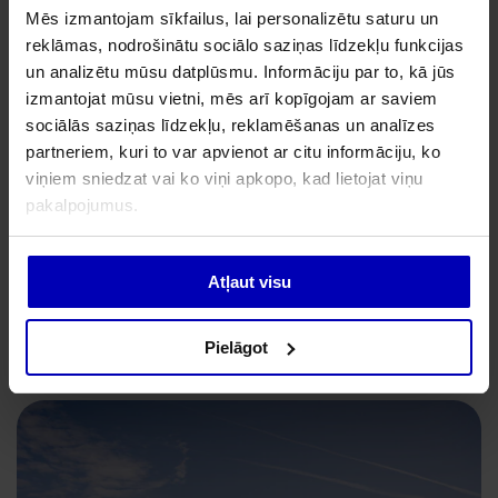
patiešām ir jautra pieredze
Mēs izmantojam sīkfailus, lai personalizētu saturu un
reklāmas, nodrošinātu sociālo saziņas līdzekļu funkcijas
Pērnavas līcis ir relatīvi sekls, līcis ir pasargāts no
un analizētu mūsu datplūsmu. Informāciju par to, kā jūs
jūras vējiem. Tāpēc burāšana Pērnavā bērniem
izmantojat mūsu vietni, mēs arī kopīgojam ar saviem
noteikti sagādās prieku.
sociālās saziņas līdzekļu, reklamēšanas un analīzes
partneriem, kuri to var apvienot ar citu informāciju, ko
Ja jūsu bērns nekad iepriekš nav braucis ar
viņiem sniedzat vai ko viņi apkopo, kad lietojat viņu
burulaivu, Pērnava ir labākā vieta, kur to
pakalpojumus.
izmēģināt pirmo reizi, jo labos laikapstākļos
burāšana ir jautra un patīkama.
Atļaut visu
Ja nevēlaties doties garā jūras ceļojumā, Pērnavā
ir arī laivu noma, ar kuru varat ceļot gar piekrasti
Pielāgot
vai pa Pērnavas upi.