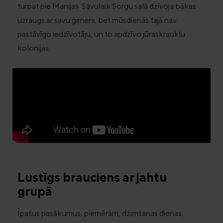
turpat pie Manijas.
Savulaik Sorgu salā dzīvoja bākas
uzraugs ar savu ģimeni, bet mūsdienās tajā nav
pastāvīgo iedzīvotāju, un to apdzīvo jūraskraukļu
kolonijas.
Lustīgs brauciens ar jahtu
grupā
Īpašus pasākumus, piemēram, dzimšanas dienas,