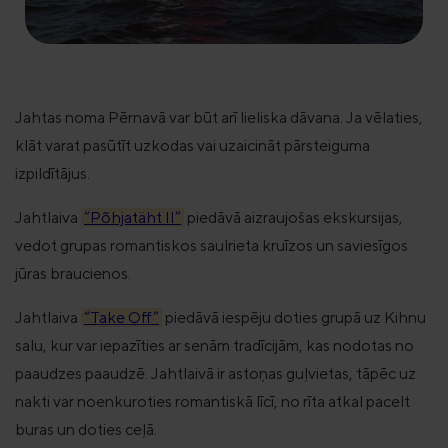
Jahtas noma Pērnavā var būt arī lieliska dāvana. Ja vēlaties,
klāt varat pasūtīt uzkodas vai uzaicināt pārsteiguma
izpildītājus.
Jahtlaiva
“Põhjatäht II”
piedāvā aizraujošas ekskursijas,
vedot grupas romantiskos saulrieta kruīzos un saviesīgos
jūras braucienos.
Jahtlaiva
“Take Off”
piedāvā iespēju doties grupā uz Kihnu
salu, kur var iepazīties ar senām tradīcijām, kas nodotas no
paaudzes paaudzē.
Jahtlaivā ir astoņas guļvietas, tāpēc uz
nakti var noenkuroties romantiskā līcī, no rīta atkal pacelt
buras un doties ceļā.