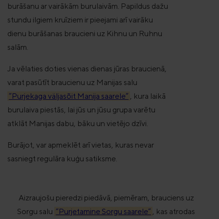
burāšanu ar vairākām burulaivām.
Papildus dažu
stundu ilgiem kruīziem ir pieejami arī vairāku
dienu burāšanas braucieni uz Kihnu un Ruhnu
salām.
Ja vēlaties doties vienas dienas jūras braucienā,
varat pasūtīt braucienu uz Manijas salu
”Purjekaga väljasõit Manija saarele”
, kura laikā
burulaiva piestās, lai jūs un jūsu grupa varētu
atklāt Manijas dabu, bāku un vietējo dzīvi.
Burājot, var apmeklēt arī vietas, kuras nevar
sasniegt regulāra kuģu satiksme.
Aizraujošu pieredzi piedāvā, piemēram, brauciens uz
Sorgu salu
“Purjetamine Sorgu saarele”
, kas atrodas